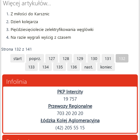
Więcej artykułów…
Z miłości do Karsznic
Dzień kolejarza
Pięćdziesięciolecie zelektryfikowania węglówki
Na razie wygrali wyścig z czasem
Strona 132 z 141
start
poprz.
127
128
129
130
131
132
133
134
135
136
nast.
koniec
Infolinia
PKP Intercity
19 757
Przewozy Regionalne
703 20 20 20
Łódzka Kolej Aglomeracyjna
(42) 205 55 15