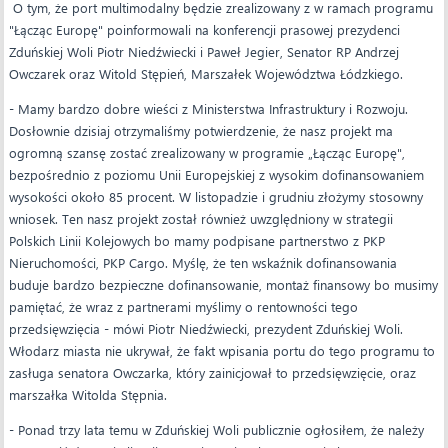
O tym, że port multimodalny będzie zrealizowany z w ramach programu
"Łącząc Europę" poinformowali na konferencji prasowej prezydenci
Zduńskiej Woli Piotr Niedźwiecki i Paweł Jegier, Senator RP Andrzej
Owczarek oraz Witold Stępień, Marszałek Województwa Łódzkiego.
- Mamy bardzo dobre wieści z Ministerstwa Infrastruktury i Rozwoju.
Dosłownie dzisiaj otrzymaliśmy potwierdzenie, że nasz projekt ma
ogromną szansę zostać zrealizowany w programie „Łącząc Europę",
bezpośrednio z poziomu Unii Europejskiej z wysokim dofinansowaniem
wysokości około 85 procent. W listopadzie i grudniu złożymy stosowny
wniosek. Ten nasz projekt został również uwzględniony w strategii
Polskich Linii Kolejowych bo mamy podpisane partnerstwo z PKP
Nieruchomości, PKP Cargo. Myślę, że ten wskaźnik dofinansowania
buduje bardzo bezpieczne dofinansowanie, montaż finansowy bo musimy
pamiętać, że wraz z partnerami myślimy o rentowności tego
przedsięwzięcia - mówi Piotr Niedźwiecki, prezydent Zduńskiej Woli.
Włodarz miasta nie ukrywał, że fakt wpisania portu do tego programu to
zasługa senatora Owczarka, który zainicjował to przedsięwzięcie, oraz
marszałka Witolda Stępnia.
- Ponad trzy lata temu w Zduńskiej Woli publicznie ogłosiłem, że należy