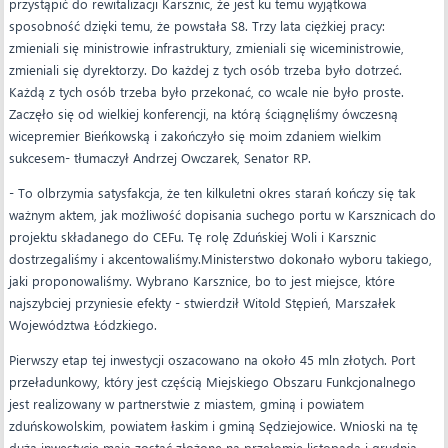
przystąpić do rewitalizacji Karsznic, że jest ku temu wyjątkowa
sposobność dzięki temu, że powstała S8. Trzy lata ciężkiej pracy:
zmieniali się ministrowie infrastruktury, zmieniali się wiceministrowie,
zmieniali się dyrektorzy. Do każdej z tych osób trzeba było dotrzeć.
Każdą z tych osób trzeba było przekonać, co wcale nie było proste.
Zaczęło się od wielkiej konferencji, na którą ściągnęliśmy ówczesną
wicepremier Bieńkowską i zakończyło się moim zdaniem wielkim
sukcesem- tłumaczył Andrzej Owczarek, Senator RP.
- To olbrzymia satysfakcja, że ten kilkuletni okres starań kończy się tak
ważnym aktem, jak możliwość dopisania suchego portu w Karsznicach do
projektu składanego do CEFu. Tę rolę Zduńskiej Woli i Karsznic
dostrzegaliśmy i akcentowaliśmy.Ministerstwo dokonało wyboru takiego,
jaki proponowaliśmy. Wybrano Karsznice, bo to jest miejsce, które
najszybciej przyniesie efekty - stwierdził Witold Stępień, Marszałek
Województwa Łódzkiego.
Pierwszy etap tej inwestycji oszacowano na około 45 mln złotych. Port
przeładunkowy, który jest częścią Miejskiego Obszaru Funkcjonalnego
jest realizowany w partnerstwie z miastem, gminą i powiatem
zduńskowolskim, powiatem łaskim i gminą Sędziejowice. Wnioski na tę
dużą inwestycję mają zostać złożone na przełomie listopada i grudnia.