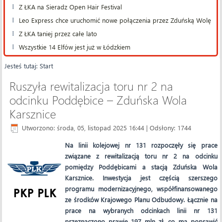
Z ŁKA na Sieradz Open Hair Festival
Leo Express chce uruchomić nowe połączenia przez Zduńską Wolę
Z ŁKA taniej przez całe lato
Wszystkie 14 Elfów jest już w Łódzkiem
Jesteś tutaj:
Start
Ruszyła rewitalizacja toru nr 2 na
odcinku Poddębice – Zduńska Wola
Karsznice
Utworzono: środa, 05, listopad 2025 16:44
| Odsłony: 1744
Na linii kolejowej nr 131 rozpoczęły się prace
związane z rewitalizacją toru nr 2 na odcinku
pomiędzy Poddębicami a stacją Zduńska Wola
Karsznice. Inwestycja jest częścią szerszego
programu modernizacyjnego, współfinansowanego
ze środków Krajowego Planu Odbudowy. Łącznie na
prace na wybranych odcinkach linii nr 131
przeznaczono prawie 197 mln zł, co ma poprawić