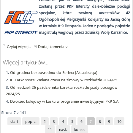
zostaną przez PKP Intercity dalekobieżne pociągi
specjalne, które zawiozą uczestników 42
Ogólnopolskiej Pielgrzymki Kolejarzy na Jasną Górę
w terminie 8-9 listopada. Jeden z pociągów pojedzie
magistralą węglową przez Zduńską Wolę Karsznice.
Czytaj więcej...
Dodaj komentarz
Więcej artykułów…
Od grudnia bezpośrednio do Berlina [Aktualizacja]
IC Karkonosze: Zmiana czasu na zimowy w rozkładzie 2024/25
Od niedzieli 26 października korekta rozkładu jazdy pociągów
2024/25
Dworzec kolejowy w Łasku w programie inwestycyjnym PKP S.A.
Strona 7 z 141
start
poprz.
2
3
4
5
6
7
8
9
10
11
nast.
koniec