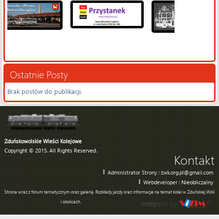
Ostatnie Posty
Brak postów do publikacji.
Zduńskowolskie Wieści Kolejowe
Copyright © 2015. All Rights Reserved.
Kontakt
Administrator Strony : zwk.org.pl@gmail.com
Webdeveloper :
Nieobliczalny
Strona wraz z forum tematycznym oraz galerią. Rozkłady jazdy oraz informacje na temat kolei w Zduńskiej Woli
i okolicach.