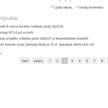
Czytaj więcej...
Dodaj komentarz
artykułów…
zieli 8 marca korekta rozkładu jazdy 2025/26
ciąg Elf 3.0 już w Łodzi
acje projektu rozkładu jazdy 2026/27 w Województwie Łódzkim
 do Katowic przez Zduńską Wolę za 35 zł. Specjalna oferta ŁKA i KŚ
41
start
poprz.
1
2
3
4
5
6
7
8