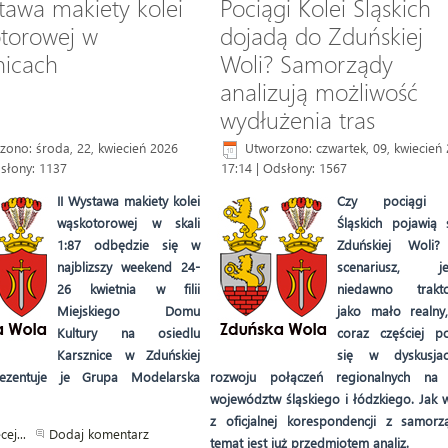
stawa makiety kolei
Pociągi Kolei Śląskich
torowej w
dojadą do Zduńskiej
nicach
Woli? Samorządy
analizują możliwość
wydłużenia tras
zono: środa, 22, kwiecień 2026
Utworzono: czwartek, 09, kwiecień
słony: 1137
17:14
| Odsłony: 1567
II Wystawa makiety kolei
Czy pociągi K
wąskotorowej w skali
Śląskich pojawią 
1:87 odbędzie się w
Zduńskiej Woli?
najblizszy weekend 24-
scenariusz, je
26 kwietnia w filii
niedawno trakt
Miejskiego Domu
jako mało realny,
Kultury na osiedlu
coraz częściej po
Karsznice w Zduńskiej
się w dyskusj
rezentuje je Grupa Modelarska
rozwoju połączeń regionalnych na 
województw śląskiego i łódzkiego. Jak 
z oficjalnej korespondencji z samorz
cej...
Dodaj komentarz
temat jest już przedmiotem analiz.