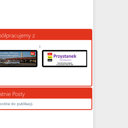
ółpracujemy z
atnie Posty
ostów do publikacji.