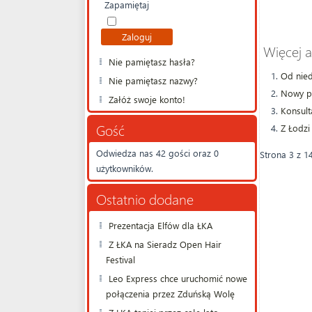
Zapamiętaj
Więcej 
Nie pamiętasz hasła?
Od nied
Nie pamiętasz nazwy?
Nowy po
Załóż swoje konto!
Konsult
Gość
Z Łodzi
Odwiedza nas 42 gości oraz 0
Strona 3 z 1
użytkowników.
Ostatnio dodane
Prezentacja Elfów dla ŁKA
Z ŁKA na Sieradz Open Hair
Festival
Leo Express chce uruchomić nowe
połączenia przez Zduńską Wolę