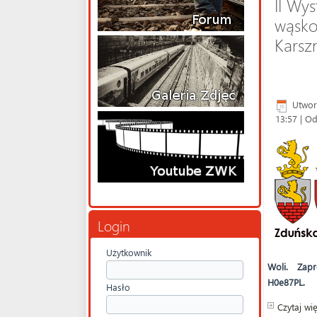
II Wy
wąsko
Karsz
Utwor
13:57
| Od
Login
Użytkownik
Woli. Zap
H0e87PL.
Hasło
Czytaj wię