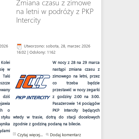
Zmiana czasu z zimowe
na letni w podróży z PKP
Intercity
 2026
Utworzono: sobota, 28, marzec 2026
16:02
| Odsłony: 1162
olei
W nocy z 28 na 29 marca
się w
nastąpi zmiana czasu z
 Taki
zimowego na letni, przez
szcze
co trzeba będzie
owany
przestawić w nocy zegarki
 dziś
z godziny 2:00 na 3:00.
jawia
Pasażerowie 14 pociągów
ach o
PKP Intercity będących
styku
wtedy w trasie, dotrą do stacji docelowych
wynika
zgodnie z godziną podaną na bilecie.
ądami
Czytaj więcej...
Dodaj komentarz